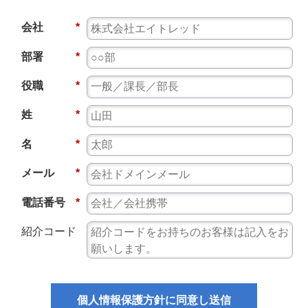
会社
*
部署
*
役職
*
姓
*
名
*
メール
*
電話番号
*
紹介コード
個人情報保護方針に同意し送信