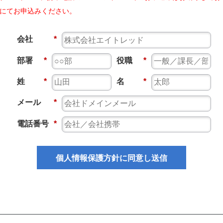
にてお申込みください。
会社
*
部署
*
役職
*
姓
*
名
*
メール
*
電話番号
*
個人情報保護方針に同意し送信